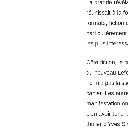
La grande révél
réunissait à la f
formats, fictio
particulièrement
les plus intéres
Côté fiction, le
du nouveau Lef
ne m’a pas laiss
cahier. Les aut
manifestation o
bien avoir tenu le
thriller d’Yves 