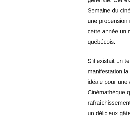
générale. Cet exe
Semaine du ciném
une propension 
cette année un 
québécois.
S’il existait un 
manifestation la
idéale pour une 
Cinémathèque qu
rafraîchissement
un délicieux gât