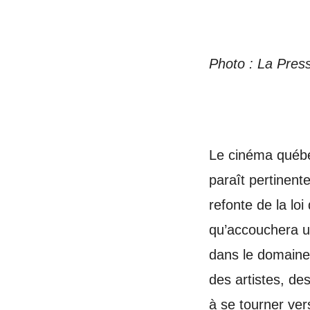
Photo : La Pres
Le cinéma québéc
paraît pertinent
refonte de la l
qu’accouchera un
dans le domaine 
des artistes, de
à se tourner ver