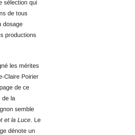
 sélection qui
lms de tous
un dosage
es productions
gné les mérites
-Claire Poirier
 page de ce
 de la
Gagnon semble
t et la Luce
. Le
age dénote un