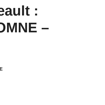
ault :
OMNE –
E