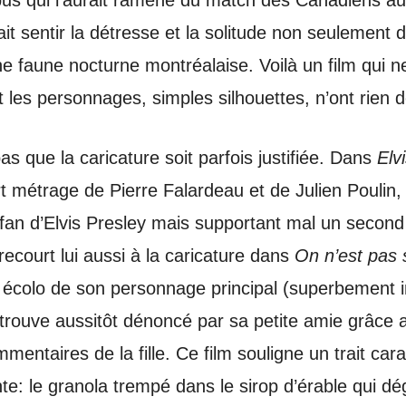
obus qui l’aurait ramené du match des Canadiens a
it sentir la détresse et la solitude non seulement d
ne faune nocturne montréalaise. Voilà un film qui
 les personnages, simples silhouettes, n’ont rien d
as que la caricature soit parfois justifiée. Dans
Elv
t métrage de Pierre Falardeau et de Julien Poulin,
 fan d’Elvis Presley mais supportant mal un secon
recourt lui aussi à la caricature dans
On n’est pas s
 écolo de son personnage principal (superbement i
 trouve aussitôt dénoncé par sa petite amie grâce
mentaires de la fille. Ce film souligne un trait cara
te: le granola trempé dans le sirop d’érable qui dég