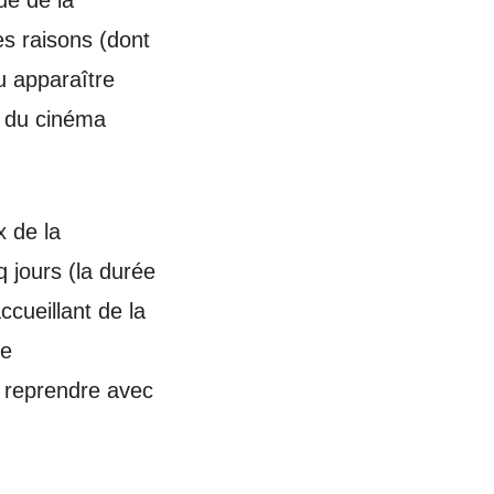
ue de la
s raisons (dont
u apparaître
e du cinéma
x de la
q jours (la durée
ccueillant de la
de
e reprendre avec