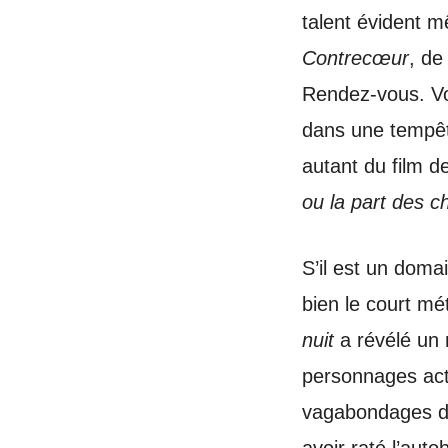
talent évident m
Contrecœur
, de
Rendez-vous. Voi
dans une tempête
autant du film d
ou la part des c
S’il est un doma
bien le court mé
nuit
a révélé un 
personnages actu
vagabondages d’