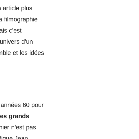
 article plus
a filmographie
is c’est
’univers d’un
mble et les idées
s années 60 pour
les grands
ier n’est pas
fique Jean-