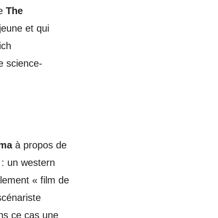
de
The
jeune et qui
ich
e science-
éma
à propos de
: un western
alement « film de
scénariste
ns ce cas une