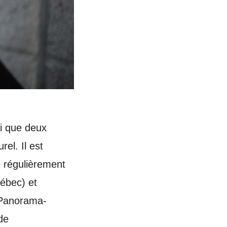
si que deux
el. Il est
e régulièrement
ébec) et
, Panorama-
de