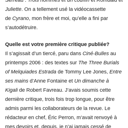
Serreau :
Trois hommes et un couffin
et
Romuald et
Juliette
. On a tellement usé la vidéocassette
de
Cyrano
, mon frère et moi, qu’elle a fini par
s’autodétruire.
Quelle est votre première critique publiée?
Il s’agissait d’un tiercé, paru dans
Ciné-Bulles
au
printemps 2006 : des textes sur
The Three Burials
of Melquiades Estrada
de Tommy Lee Jones,
Entre
ses mains
d’Anne Fontaine et
Un dimanche à
Kigali
de Robert Favreau. J’avais soumis cette
dernière critique, trois fois trop longue, pour être
admis parmi les collaborateurs de la revue. Le
rédacteur en chef, Éric Perron, m’avait renvoyé à
mes devoirs et, depuis, je n’ai jamais cessé de